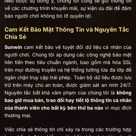
Nếu được sự đồng ý, chúng tôi cũng sẽ gửi thông tin
về các chương trình khuyến mãi, sự kiện ưu đãi để đảm
bảo người chơi không bỏ lỡ quyền lợi.
Cam Kết Bảo Mật Thông Tin và Nguyên Tắc
Chia Sẻ
Sunwin
cam kết bảo vệ tuyệt đối dữ liệu cá nhân của
người chơi. Chúng tôi áp dụng các công nghệ bảo mật
tiên tiến theo tiêu chuẩn ngành, bao gồm mã hóa SSL
trên mọi đường truyền và hệ thống tường lửa đa lớp để
ngăn chặn truy cập trái phép. Toàn bộ dữ liệu được lưu
trữ trên máy chủ an toàn, được giám sát an ninh 24/7.
Nguyên tắc bất khả xâm phạm của chúng tôi là
không
bao giờ mua bán, trao đổi hay tiết lộ thông tin cá nhân
của thành viên cho bất kỳ bên thứ ba nào
vì mục đích
thương mại.
Việc chia sẻ thông tin chỉ xảy ra trong các trường hợp