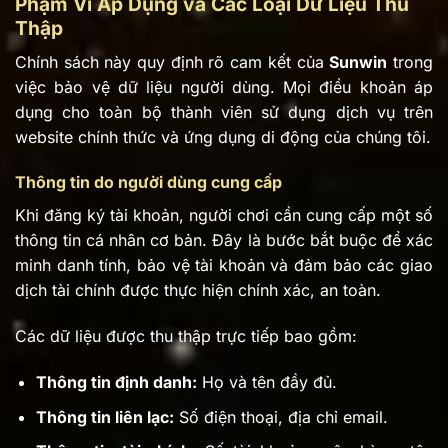
Phạm Vi Áp Dụng và Các Loại Dữ Liệu Thu
Thập
Chính sách này quy định rõ cam kết của
Sunwin
trong
việc bảo vệ dữ liệu người dùng. Mọi điều khoản áp
dụng cho toàn bộ thành viên sử dụng dịch vụ trên
website chính thức và ứng dụng di động của chúng tôi.
Thông tin do người dùng cung cấp
Khi đăng ký tài khoản, người chơi cần cung cấp một số
thông tin cá nhân cơ bản. Đây là bước bắt buộc để xác
minh danh tính, bảo vệ tài khoản và đảm bảo các giao
dịch tài chính được thực hiện chính xác, an toàn.
Các dữ liệu được thu thập trực tiếp bao gồm:
Thông tin định danh:
Họ và tên đầy đủ.
Thông tin liên lạc:
Số điện thoại, địa chỉ email.