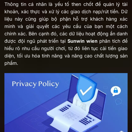
Thông tin cá nhân là yếu tố then chốt để quản lý tài
khoản, xác thực và xử lý các giao dịch nạp/rút tiền. Dữ
liệu này cũng giúp bộ phận hỗ trợ khách hàng xác
minh và giải quyết các yêu cầu của bạn một cách
chính xác. Bên cạnh đó, các dữ liệu hoạt động ẩn danh
được đội ngũ phát triển tại
Sunwin wien
phân tích để
hiểu rõ nhu cầu người chơi, từ đó liên tục cải tiến giao
diện, tối ưu hóa tính năng và nâng cao chất lượng sản
phẩm.