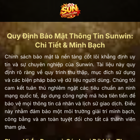
Bỏ
qua
nội
dung
Quy Định Bảo Mật Thông Tin Sunwin:
Chi Tiết & Minh Bạch
Chính sách bảo mật là nền tảng cốt lõi khẳng định uy
tín và sự chuyên nghiệp của Sunwin. Tài liệu này quy
định rõ ràng về quy trình thu thập, mục đích sử dụng
và các biện pháp bảo vệ dữ liệu người dùng. Chúng tôi
cam kết tuân thủ nghiêm ngặt các tiêu chuẩn an ninh
mạng quốc tế, áp dụng công nghệ mã hóa tiên tiến để
bảo vệ mọi thông tin cá nhân và lịch sử giao dịch. Điều
này nhằm đảm bảo một môi trường giải trí minh bạch,
công bằng và an toàn tuyệt đối cho tất cả thành viên
tham gia.