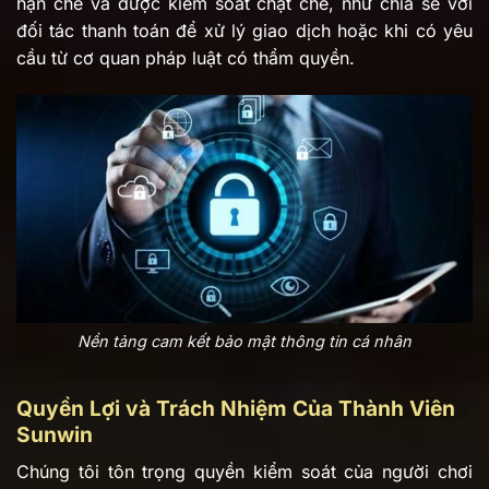
hạn chế và được kiểm soát chặt chẽ, như chia sẻ với
đối tác thanh toán để xử lý giao dịch hoặc khi có yêu
cầu từ cơ quan pháp luật có thẩm quyền.
Nền tảng cam kết bảo mật thông tin cá nhân
Quyền Lợi và Trách Nhiệm Của Thành Viên
Sunwin
Chúng tôi tôn trọng quyền kiểm soát của người chơi