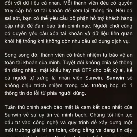
đối với dữ liệu cá nhân. Mỗi thành viên đều có quyền
truy cập hồ sơ tài khoản để xem lại thông tin. Nếu có
sai sót, bạn có thể yêu cầu bộ phận hỗ trợ khách hàng
cập nhật để đảm bảo tính chính xác. Người chơi cũng
có quyền yêu cầu xóa tài khoản và dữ liệu liên quan
khỏi hệ thống khi không còn nhu cầu sử dụng dịch vụ.
Song song đó, thành viên có trách nhiệm tự bảo vệ an
toàn tài khoản của mình. Tuyệt đối không chia sẻ thông
tin đăng nhập, mật khẩu hay mã OTP cho bất kỳ ai, kể
cả người tự xưng là nhân viên Sunwin.
Sunwin
sẽ
không chịu trách nhiệm trong các trường hợp rò rỉ
thông tin do lỗi từ phía người dùng.
Tuân thủ chính sách bảo mật là cam kết cao nhất của
Sunwin về sự uy tín và minh bạch. Chúng tôi liên tục
đầu tư vào công nghệ và quy trình để xây dựng một
môi trường giải trí an toàn, công bằng và đáng tin cậy