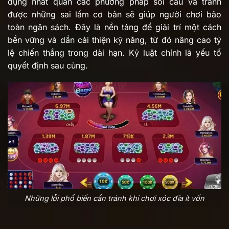
dụng nhất quán các phương pháp soi cầu và tránh
được những sai lầm cơ bản sẽ giúp người chơi bảo
toàn ngân sách. Đây là nền tảng để giải trí một cách
bền vững và dần cải thiện kỹ năng, từ đó nâng cao tỷ
lệ chiến thắng trong dài hạn. Kỷ luật chính là yếu tố
quyết định sau cùng.
Những lỗi phổ biến cần tránh khi chơi xóc đĩa ít vốn