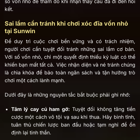
số vốn nhỏ để thăm dò khi nhận thấy cầu đã đi đến hồi
kết.
Sai lầm cần tránh khi chơi xóc đĩa vốn nhỏ
tại Sunwin
Để duy trì cuộc chơi bền vững và có trách nhiệm,
người chơi cần tuyệt đối tránh những sai lầm cơ bản.
Với số vốn nhỏ, chỉ một quyết định thiếu kỷ luật có thể
khiến bạn mất tất cả. Việc nhận diện và né tránh chúng
là chìa khóa để bảo toàn ngân sách và tận hưởng trò
chơi một cách lành mạnh.
Dưới đây là những nguyên tắc bắt buộc phải ghi nhớ:
Tâm lý cay cú ham gỡ:
Tuyệt đối không tăng tiền
cược một cách vô tội vạ sau khi thua. Hãy bình tĩnh,
tuân thủ chiến lược ban đầu hoặc tạm nghỉ để ổn
định lại tinh thần.