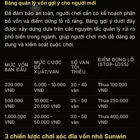
Bảng quản lý vốn gợi ý cho người mới
Để đảm bảo an toàn, người chơi cần có kế hoạch phân
bổ vốn và điểm dừng lỗ rõ ràng. Bảng gợi ý dưới đây
được xây dựng dựa trên các nguyên tắc quản lý rủi ro
phổ biến trong ngành, giúp người chơi mới dễ dàng áp
dụng và kiểm soát cuộc chơi.
ĐIỂM DỪNG LỖ
MỨC CƯỢC
SỐ VÁN
(STOP-LOSS)
MỨC VỐN
ĐỀ
TỐI
BAN ĐẦU
XUẤT/VÁN
THIỂU
200.000
5.000 – 10.000
20 – 40
Thua 100.000
VNĐ
VNĐ
ván
VNĐ
500.000
10.000 –
25 – 50
Thua 250.000
VNĐ
20.000 VNĐ
ván
VNĐ
1.000.000
20.000 –
20 – 50
Thua 400.000
VNĐ
50.000 VNĐ
ván
VNĐ
3 chiến lược chơi xóc đĩa vốn nhỏ Sunwin