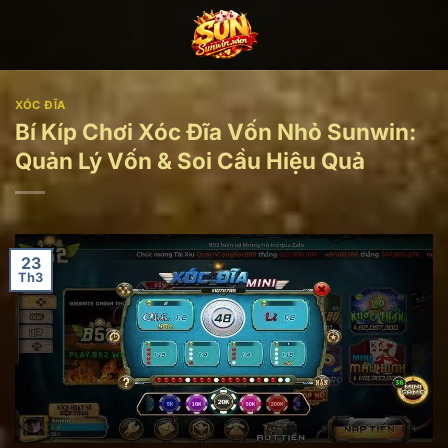
Bỏ
qua
nội
dung
XÓC ĐĨA
Bí Kíp Chơi Xóc Đĩa Vốn Nhỏ Sunwin:
Quản Lý Vốn & Soi Cầu Hiệu Quả
23
Th3