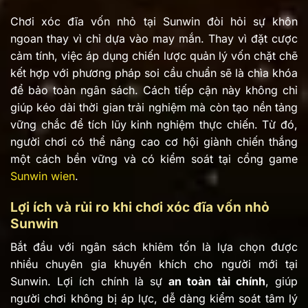
Chơi xóc đĩa vốn nhỏ tại Sunwin đòi hỏi sự khôn
ngoan thay vì chỉ dựa vào may mắn. Thay vì đặt cược
cảm tính, việc áp dụng chiến lược quản lý vốn chặt chẽ
kết hợp với phương pháp soi cầu chuẩn sẽ là chìa khóa
để bảo toàn ngân sách. Cách tiếp cận này không chỉ
giúp kéo dài thời gian trải nghiệm mà còn tạo nền tảng
vững chắc để tích lũy kinh nghiệm thực chiến. Từ đó,
người chơi có thể nâng cao cơ hội giành chiến thắng
một cách bền vững và có kiểm soát tại cổng game
Sunwin wien
.
Lợi ích và rủi ro khi chơi xóc đĩa vốn nhỏ
Sunwin
Bắt đầu với ngân sách khiêm tốn là lựa chọn được
nhiều chuyên gia khuyến khích cho người mới tại
Sunwin. Lợi ích chính là sự
an toàn tài chính
, giúp
người chơi không bị áp lực, dễ dàng kiểm soát tâm lý