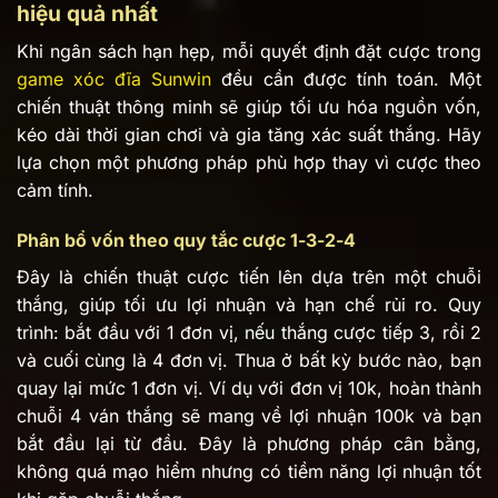
hiệu quả nhất
Khi ngân sách hạn hẹp, mỗi quyết định đặt cược trong
game xóc đĩa Sunwin
đều cần được tính toán. Một
chiến thuật thông minh sẽ giúp tối ưu hóa nguồn vốn,
kéo dài thời gian chơi và gia tăng xác suất thắng. Hãy
lựa chọn một phương pháp phù hợp thay vì cược theo
cảm tính.
Phân bổ vốn theo quy tắc cược 1-3-2-4
Đây là chiến thuật cược tiến lên dựa trên một chuỗi
thắng, giúp tối ưu lợi nhuận và hạn chế rủi ro. Quy
trình: bắt đầu với 1 đơn vị, nếu thắng cược tiếp 3, rồi 2
và cuối cùng là 4 đơn vị. Thua ở bất kỳ bước nào, bạn
quay lại mức 1 đơn vị. Ví dụ với đơn vị 10k, hoàn thành
chuỗi 4 ván thắng sẽ mang về lợi nhuận 100k và bạn
bắt đầu lại từ đầu. Đây là phương pháp cân bằng,
không quá mạo hiểm nhưng có tiềm năng lợi nhuận tốt