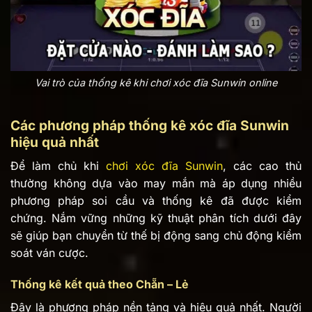
Vai trò của thống kê khi chơi xóc đĩa Sunwin online
Các phương pháp thống kê xóc đĩa Sunwin
hiệu quả nhất
Để làm chủ khi
chơi xóc đĩa Sunwin
, các cao thủ
thường không dựa vào may mắn mà áp dụng nhiều
phương pháp soi cầu và thống kê đã được kiểm
chứng. Nắm vững những kỹ thuật phân tích dưới đây
sẽ giúp bạn chuyển từ thế bị động sang chủ động kiểm
soát ván cược.
Thống kê kết quả theo Chẵn – Lẻ
Đây là phương pháp nền tảng và hiệu quả nhất. Người