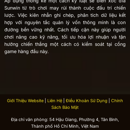
Áp dụng thống kê một cách kỷ luật sẽ biến xóc đĩa
Sunwin từ trò chơi may rủi thành cuộc đấu trí chiến
lược. Việc kiên nhẫn ghi chép, phân tích dữ liệu kết
hợp với nguyên tắc quản lý vốn thông minh là con
đường bền vững nhất. Cách tiếp cận này giúp người
chơi nâng cao kỹ năng, tối ưu hóa lợi nhuận và tận
hưởng chiến thắng một cách có kiểm soát tại cổng
game hàng đầu này.
Giới Thiệu Website
|
Liên Hệ
|
Điều Khoản Sử Dụng
|
Chính
Sách Bảo Mật
Địa chỉ văn phòng: 54 Hậu Giang, Phường 4, Tân Bình,
Thành phố Hồ Chí Minh, Việt Nam