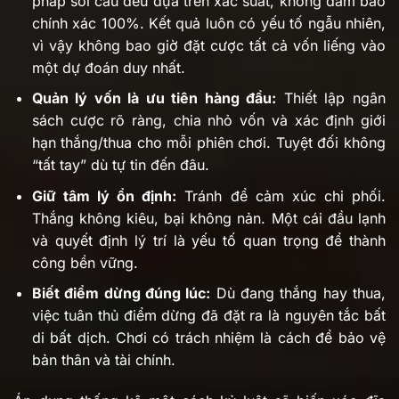
pháp soi cầu đều dựa trên xác suất, không đảm bảo
chính xác 100%. Kết quả luôn có yếu tố ngẫu nhiên,
vì vậy không bao giờ đặt cược tất cả vốn liếng vào
một dự đoán duy nhất.
Quản lý vốn là ưu tiên hàng đầu:
Thiết lập ngân
sách cược rõ ràng, chia nhỏ vốn và xác định giới
hạn thắng/thua cho mỗi phiên chơi. Tuyệt đối không
“tất tay” dù tự tin đến đâu.
Giữ tâm lý ổn định:
Tránh để cảm xúc chi phối.
Thắng không kiêu, bại không nản. Một cái đầu lạnh
và quyết định lý trí là yếu tố quan trọng để thành
công bền vững.
Biết điểm dừng đúng lúc:
Dù đang thắng hay thua,
việc tuân thủ điểm dừng đã đặt ra là nguyên tắc bất
di bất dịch. Chơi có trách nhiệm là cách để bảo vệ
bản thân và tài chính.