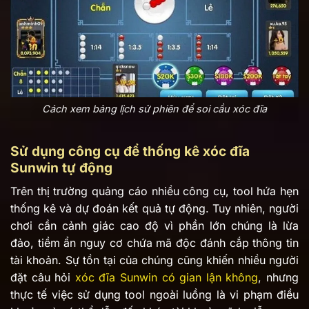
Cách xem bảng lịch sử phiên để soi cầu xóc đĩa
Sử dụng công cụ để thống kê xóc đĩa
Sunwin tự động
Trên thị trường quảng cáo nhiều công cụ, tool hứa hẹn
thống kê và dự đoán kết quả tự động. Tuy nhiên, người
chơi cần cảnh giác cao độ vì phần lớn chúng là lừa
đảo, tiềm ẩn nguy cơ chứa mã độc đánh cắp thông tin
tài khoản. Sự tồn tại của chúng cũng khiến nhiều người
đặt câu hỏi
xóc đĩa Sunwin có gian lận không
, nhưng
thực tế việc sử dụng tool ngoài luồng là vi phạm điều