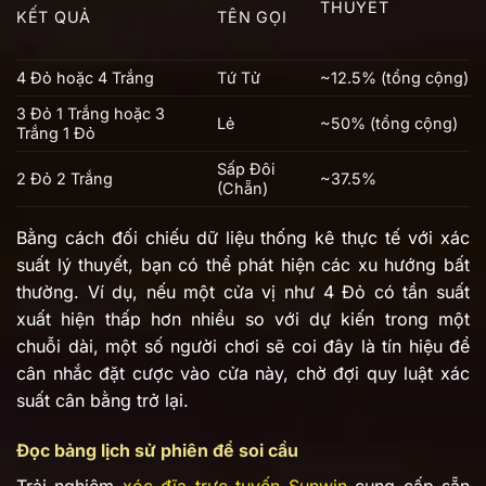
THUYẾT
KẾT QUẢ
TÊN GỌI
4 Đỏ hoặc 4 Trắng
Tứ Tử
~12.5% (tổng cộng)
3 Đỏ 1 Trắng hoặc 3
Lẻ
~50% (tổng cộng)
Trắng 1 Đỏ
Sấp Đôi
2 Đỏ 2 Trắng
~37.5%
(Chẵn)
Bằng cách đối chiếu dữ liệu thống kê thực tế với xác
suất lý thuyết, bạn có thể phát hiện các xu hướng bất
thường. Ví dụ, nếu một cửa vị như 4 Đỏ có tần suất
xuất hiện thấp hơn nhiều so với dự kiến trong một
chuỗi dài, một số người chơi sẽ coi đây là tín hiệu để
cân nhắc đặt cược vào cửa này, chờ đợi quy luật xác
suất cân bằng trở lại.
Đọc bảng lịch sử phiên để soi cầu
Trải nghiệm
xóc đĩa trực tuyến Sunwin
cung cấp sẵn