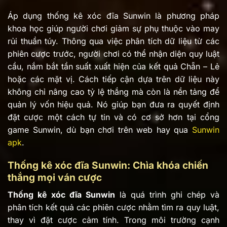
Áp dụng thống kê xóc đĩa Sunwin là phương pháp
khoa học giúp người chơi giảm sự phụ thuộc vào may
rủi thuần túy. Thông qua việc phân tích dữ liệu từ các
phiên cược trước, người chơi có thể nhận diện quy luật
cầu, nắm bắt tần suất xuất hiện của kết quả Chẵn – Lẻ
hoặc các mặt vị. Cách tiếp cận dựa trên dữ liệu này
không chỉ nâng cao tỷ lệ thắng mà còn là nền tảng để
quản lý vốn hiệu quả. Nó giúp bạn đưa ra quyết định
đặt cược một cách tự tin và có cơ sở hơn tại cổng
game Sunwin, dù bạn chơi trên web hay qua
Sunwin
apk
.
Thống kê xóc đĩa Sunwin: Chìa khóa chiến
thắng mọi ván cược
Thống kê xóc đĩa Sunwin
là quá trình ghi chép và
phân tích kết quả các phiên cược nhằm tìm ra quy luật,
thay vì đặt cược cảm tính. Trong môi trường cạnh