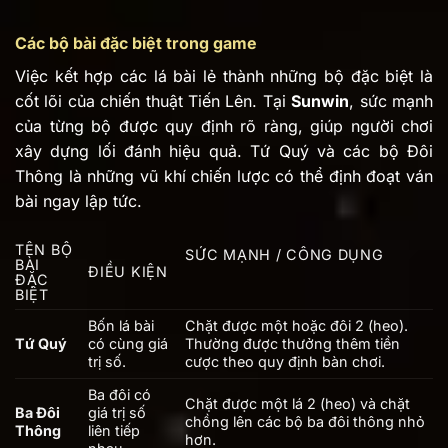
Các bộ bài đặc biệt trong game
Việc kết hợp các lá bài lẻ thành những bộ đặc biệt là
cốt lõi của chiến thuật Tiến Lên. Tại
Sunwin
, sức mạnh
của từng bộ được quy định rõ ràng, giúp người chơi
xây dựng lối đánh hiệu quả. Tứ Quý và các bộ Đôi
Thông là những vũ khí chiến lược có thể định đoạt ván
bài ngay lập tức.
TÊN BỘ
SỨC MẠNH / CÔNG DỤNG
BÀI
ĐIỀU KIỆN
ĐẶC
BIỆT
Bốn lá bài
Chặt được một hoặc đôi 2 (heo).
Tứ Quý
có cùng giá
Thường được thưởng thêm tiền
trị số.
cược theo quy định bàn chơi.
Ba đôi có
Chặt được một lá 2 (heo) và chặt
Ba Đôi
giá trị số
chồng lên các bộ ba đôi thông nhỏ
Thông
liên tiếp
hơn.