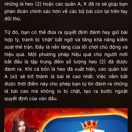
những lá heo (2) hoặc các quân A, K đã ra sẽ giúp bạn
phán đoán chính xác hơn về các bộ bài còn lại trên tay
đối thủ.
Từ đó, bạn có thể đưa ra quyết định đánh hay giữ bài
hợp lý, tránh bị ‘chặt’ bất ngờ và tăng khả năng kiểm
soát thế trận. Đây là nền tảng của lối chơi chủ động và
hiệu quả. Một phương pháp hiệu quả cho người mới
bắt đầu là tập trung đếm số lượng heo (2) đã được
đánh ra. Khi cả bốn lá heo đã xuất hiện, các quân bài
A (xì) sẽ trở thành lá bài lẻ cao nhất. Việc nắm bắt
được thời điểm này cho phép bạn tự tin đánh ra những
lá bài cao mà không lo bị chặt, tạo ra bước ngoặt
quyết định của ván đấu.