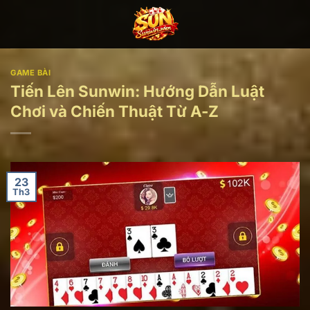
Bỏ
qua
nội
dung
GAME BÀI
Tiến Lên Sunwin: Hướng Dẫn Luật
Chơi và Chiến Thuật Từ A-Z
23
Th3