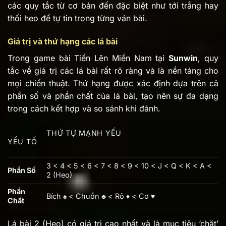
các quy tắc từ cơ bản đến đặc biệt như tới trắng hay
thối heo để tự tin trong từng ván bài.
Giá trị và thứ hạng các lá bài
Trong game bài Tiến Lên Miền Nam tại
Sunwin
, quy
tắc về giá trị các lá bài rất rõ ràng và là nền tảng cho
mọi chiến thuật. Thứ hạng được xác định dựa trên cả
phần số và phần chất của lá bài, tạo nên sự đa dạng
trong cách kết hợp và so sánh khi đánh.
THỨ TỰ MẠNH YẾU
YẾU TỐ
3 < 4 < 5 < 6 < 7 < 8 < 9 < 10 < J < Q < K < A <
Phần Số
2 (Heo)
Phần
Bích ♠ < Chuồn ♣ < Rô ♦ < Cơ ♥
Chất
Lá bài 2 (Heo) có giá trị cao nhất và là mục tiêu ‘chặt’