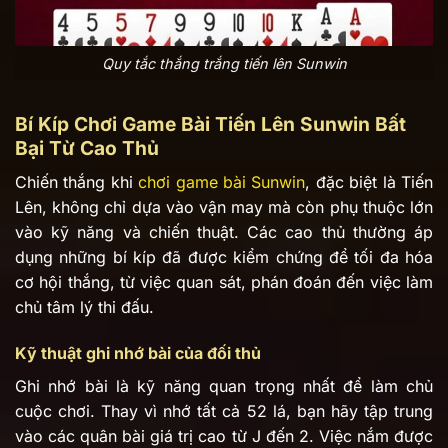
Quy tắc thắng trắng tiến lên Sunwin
Bí Kíp Chơi Game Bài Tiến Lên Sunwin Bất
Bại Từ Cao Thủ
Chiến thắng khi
chơi game bài Sunwin
, đặc biệt là Tiến
Lên, không chỉ dựa vào vận may mà còn phụ thuộc lớn
vào kỹ năng và chiến thuật. Các cao thủ thường áp
dụng những bí kíp đã được kiểm chứng để tối đa hóa
cơ hội thắng, từ việc quan sát, phán đoán đến việc làm
chủ tâm lý thi đấu.
Kỹ thuật ghi nhớ bài của đối thủ
Ghi nhớ bài là kỹ năng quan trọng nhất để làm chủ
cuộc chơi. Thay vì nhớ tất cả 52 lá, bạn hãy tập trung
vào các quân bài giá trị cao từ J đến 2. Việc nắm được