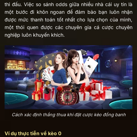
thi đấu. Việc so sánh odds giữa nhiều nhà cái uy tín là
một bước đi khôn ngoan để đảm bảo bạn luôn nhận
được mức thanh toán tốt nhất cho lựa chọn của mình,
một thói quen được các chuyên gia cá cược chuyên
nghiệp luôn khuyến khích.
Cách xác định thắng thua khi đặt cược kèo đồng banh
Ví dụ thực tiễn về kèo 0