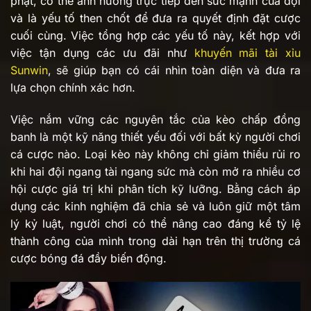
phạt, có thể ảnh hưởng trực tiếp đến sức mạnh của đội
và là yếu tố then chốt để đưa ra quyết định đặt cược
cuối cùng. Việc tổng hợp các yếu tố này, kết hợp với
việc tận dụng các ưu đãi như
khuyến mãi tài xỉu
Sunwin
, sẽ giúp bạn có cái nhìn toàn diện và đưa ra
lựa chọn chính xác hơn.
Việc nắm vững các nguyên tắc của kèo chấp đồng
banh là một kỹ năng thiết yếu đối với bất kỳ người chơi
cá cược nào. Loại kèo này không chỉ giảm thiểu rủi ro
khi hai đội ngang tài ngang sức mà còn mở ra nhiều cơ
hội cược giá trị khi phân tích kỹ lưỡng. Bằng cách áp
dụng các kinh nghiệm đã chia sẻ và luôn giữ một tâm
lý kỷ luật, người chơi có thể nâng cao đáng kể tỷ lệ
thành công của mình trong dài hạn trên thị trường cá
cược bóng đá đầy biến động.