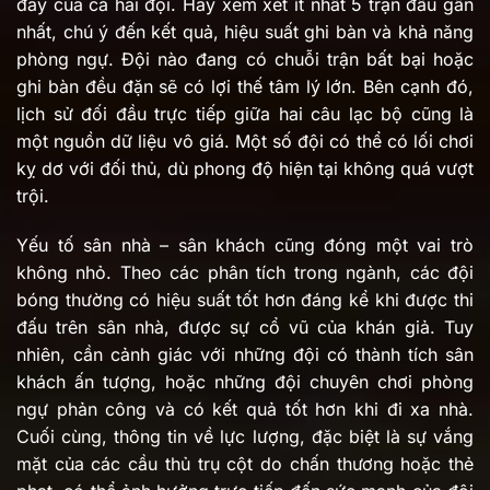
đây của cả hai đội. Hãy xem xét ít nhất 5 trận đấu gần
nhất, chú ý đến kết quả, hiệu suất ghi bàn và khả năng
phòng ngự. Đội nào đang có chuỗi trận bất bại hoặc
ghi bàn đều đặn sẽ có lợi thế tâm lý lớn. Bên cạnh đó,
lịch sử đối đầu trực tiếp giữa hai câu lạc bộ cũng là
một nguồn dữ liệu vô giá. Một số đội có thể có lối chơi
kỵ dơ với đối thủ, dù phong độ hiện tại không quá vượt
trội.
Yếu tố sân nhà – sân khách cũng đóng một vai trò
không nhỏ. Theo các phân tích trong ngành, các đội
bóng thường có hiệu suất tốt hơn đáng kể khi được thi
đấu trên sân nhà, được sự cổ vũ của khán giả. Tuy
nhiên, cần cảnh giác với những đội có thành tích sân
khách ấn tượng, hoặc những đội chuyên chơi phòng
ngự phản công và có kết quả tốt hơn khi đi xa nhà.
Cuối cùng, thông tin về lực lượng, đặc biệt là sự vắng
mặt của các cầu thủ trụ cột do chấn thương hoặc thẻ