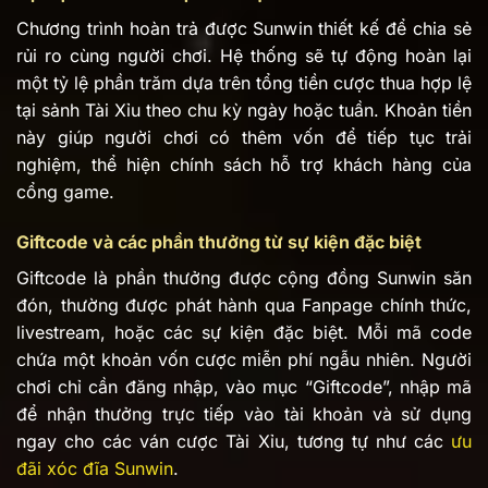
Chương trình hoàn trả được Sunwin thiết kế để chia sẻ
rủi ro cùng người chơi. Hệ thống sẽ tự động hoàn lại
một tỷ lệ phần trăm dựa trên tổng tiền cược thua hợp lệ
tại sảnh Tài Xỉu theo chu kỳ ngày hoặc tuần. Khoản tiền
này giúp người chơi có thêm vốn để tiếp tục trải
nghiệm, thể hiện chính sách hỗ trợ khách hàng của
cổng game.
Giftcode và các phần thưởng từ sự kiện đặc biệt
Giftcode là phần thưởng được cộng đồng Sunwin săn
đón, thường được phát hành qua Fanpage chính thức,
livestream, hoặc các sự kiện đặc biệt. Mỗi mã code
chứa một khoản vốn cược miễn phí ngẫu nhiên. Người
chơi chỉ cần đăng nhập, vào mục “Giftcode”, nhập mã
để nhận thưởng trực tiếp vào tài khoản và sử dụng
ngay cho các ván cược Tài Xỉu, tương tự như các
ưu
đãi xóc đĩa Sunwin
.