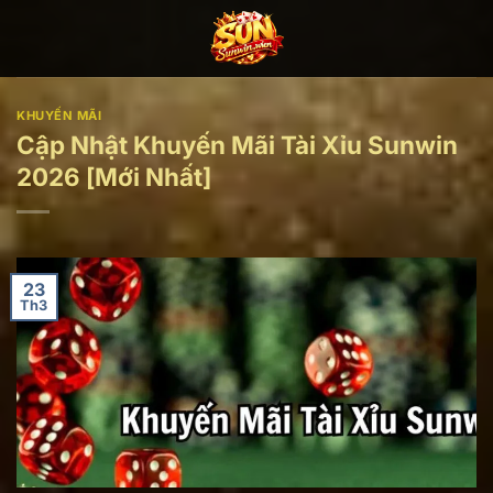
Bỏ
qua
nội
dung
KHUYẾN MÃI
Cập Nhật Khuyến Mãi Tài Xỉu Sunwin
2026 [Mới Nhất]
23
Th3