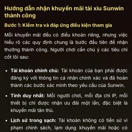
Hướng dẫn nhận khuyến mãi tài xỉu Sunwin
thành công
Bước 1: Kiểm tra và đáp ứng điều kiện tham gia
Mỗi khuyến mãi đều có điều khoản riêng, nhưng việc
hiểu rõ các quy định chung là bước đầu tiên để nhận
thưởng thành công. Người chơi cần chú ý các tiêu chí
cốt lõi sau:
Tài khoản chính chủ:
Tài khoản của bạn phải được
đăng ký với thông tin cá nhân chính xác và đã hoàn
thành các bước xác minh theo yêu cầu của Sunwin.
Tính duy nhất:
Mỗi người chơi, mỗi địa chỉ IP, mỗi
thiết bị chỉ được nhận ưu đãi một lần, đặc biệt là
khuyến mãi tân thủ.
Lịch sử trong sạch:
Tài khoản không có tiền sử vi
phạm chính sách, lạm dụng khuyến mãi hoặc có