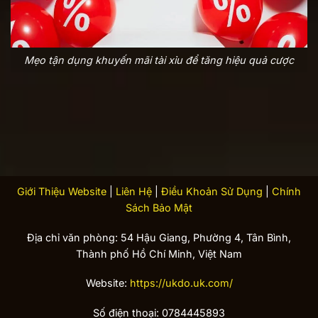
Mẹo tận dụng khuyến mãi tài xỉu để tăng hiệu quả cược
Giới Thiệu Website
|
Liên Hệ
|
Điều Khoản Sử Dụng
|
Chính
Sách Bảo Mật
Địa chỉ văn phòng: 54 Hậu Giang, Phường 4, Tân Bình,
Thành phố Hồ Chí Minh, Việt Nam
Website:
https://ukdo.uk.com/
Số điện thoại: 0784445893