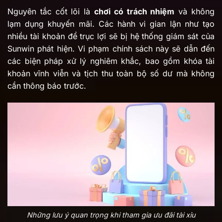
Nguyên tắc cốt lõi là
chơi có trách nhiệm
và không
lạm dụng khuyến mãi. Các hành vi gian lận như tạo
nhiều tài khoản để trục lợi sẽ bị hệ thống giám sát của
Sunwin phát hiện. Vi phạm chính sách này sẽ dẫn đến
các biện pháp xử lý nghiêm khắc, bao gồm khóa tài
khoản vĩnh viễn và tịch thu toàn bộ số dư mà không
cần thông báo trước.
Những lưu ý quan trọng khi tham gia ưu đãi tài xỉu