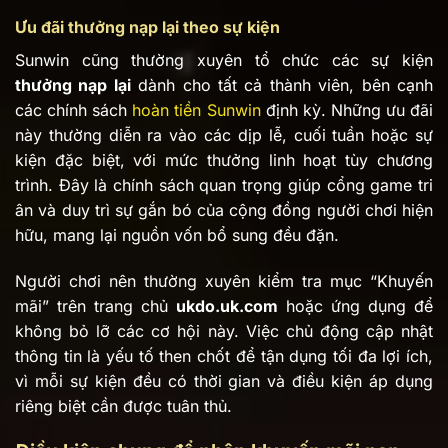
Ưu đãi thưởng nạp lại theo sự kiện
Sunwin cũng thường xuyên tổ chức các sự kiện
thưởng nạp lại
dành cho tất cả thành viên, bên cạnh
các chính sách
hoàn tiền Sunwin
định kỳ. Những ưu đãi
này thường diễn ra vào các dịp lễ, cuối tuần hoặc sự
kiện đặc biệt, với mức thưởng linh hoạt tùy chương
trình. Đây là chính sách quan trọng giúp cổng game tri
ân và duy trì sự gắn bó của cộng đồng người chơi hiện
hữu, mang lại nguồn vốn bổ sung đều đặn.
Người chơi nên thường xuyên kiểm tra mục “Khuyến
mãi” trên trang chủ
ukdo.uk.com
hoặc ứng dụng để
không bỏ lỡ các cơ hội này. Việc chủ động cập nhật
thông tin là yếu tố then chốt để tận dụng tối đa lợi ích,
vì mỗi sự kiện đều có thời gian và điều kiện áp dụng
riêng biệt cần được tuân thủ.