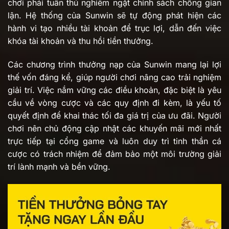
chơi phải tuân thủ nghiêm ngặt chính sách chống gian
lận. Hệ thống của Sunwin sẽ tự động phát hiện các
hành vi tạo nhiều tài khoản để trục lợi, dẫn đến việc
khóa tài khoản và thu hồi tiền thưởng.
Các chương trình thưởng nạp của Sunwin mang lại lợi
thế vốn đáng kể, giúp người chơi nâng cao trải nghiệm
giải trí. Việc nắm vững các điều khoản, đặc biệt là yêu
cầu về vòng cược và các quy định đi kèm, là yếu tố
quyết định để khai thác tối đa giá trị của ưu đãi. Người
chơi nên chủ động cập nhật các khuyến mãi mới nhất
trực tiếp tại cổng game và luôn duy trì tinh thần cá
cược có trách nhiệm để đảm bảo một môi trường giải
trí lành mạnh và bền vững.