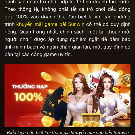
danh sách các trò chơi hợp lệ để tính doanh thu cược.
Theo thông lệ, không phải tất cả trò chơi đều đóng
góp 100% vào doanh thu, đặc biệt là với các chương
trình
khuyến mãi game bài Sunwin
có thể có quy định
riêng. Quan trọng nhất, chính sách “một tài khoản mỗi
người chơi” được áp dụng nghiêm ngặt để đảm bảo
tính minh bạch và ngăn chặn gian lận, một quy định cơ
bản tại các cổng game uy tín.
Điều kiện cần biết khi tham gia khuyến mãi nạp tiền Sunwin