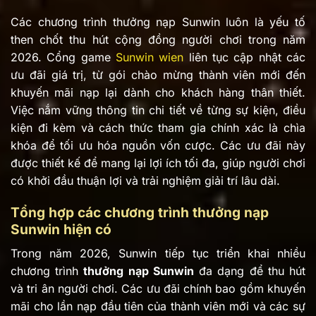
Các chương trình thưởng nạp Sunwin luôn là yếu tố
then chốt thu hút cộng đồng người chơi trong năm
2026. Cổng game
Sunwin wien
liên tục cập nhật các
ưu đãi giá trị, từ gói chào mừng thành viên mới đến
khuyến mãi nạp lại dành cho khách hàng thân thiết.
Việc nắm vững thông tin chi tiết về từng sự kiện, điều
kiện đi kèm và cách thức tham gia chính xác là chìa
khóa để tối ưu hóa nguồn vốn cược. Các ưu đãi này
được thiết kế để mang lại lợi ích tối đa, giúp người chơi
có khởi đầu thuận lợi và trải nghiệm giải trí lâu dài.
Tổng hợp các chương trình thưởng nạp
Sunwin hiện có
Trong năm 2026, Sunwin tiếp tục triển khai nhiều
chương trình
thưởng nạp Sunwin
đa dạng để thu hút
và tri ân người chơi. Các ưu đãi chính bao gồm khuyến
mãi cho lần nạp đầu tiên của thành viên mới và các sự