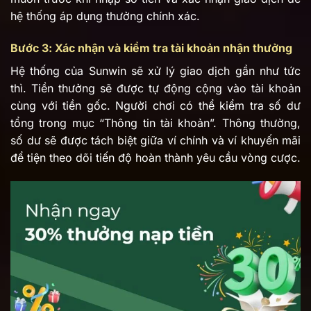
hệ thống áp dụng thưởng chính xác.
Bước 3: Xác nhận và kiểm tra tài khoản nhận thưởng
Hệ thống của Sunwin sẽ xử lý giao dịch gần như tức
thì. Tiền thưởng sẽ được tự động cộng vào tài khoản
cùng với tiền gốc. Người chơi có thể kiểm tra số dư
tổng trong mục “Thông tin tài khoản”. Thông thường,
số dư sẽ được tách biệt giữa ví chính và ví khuyến mãi
để tiện theo dõi tiến độ hoàn thành yêu cầu vòng cược.