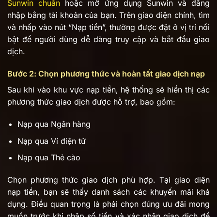
Sunwin chuẩn
hoặc mở ứng dụng Sunwin và đăng
nhập bằng tài khoản của bạn. Trên giao diện chính, tìm
và nhấp vào nút “Nạp tiền”, thường được đặt ở vị trí nổi
bật để người dùng dễ dàng truy cập và bắt đầu giao
dịch.
Bước 2: Chọn phương thức và hoàn tất giao dịch nạp
Sau khi vào khu vực nạp tiền, hệ thống sẽ hiển thị các
phương thức giao dịch được hỗ trợ, bao gồm:
Nạp qua Ngân hàng
Nạp qua Ví điện tử
Nạp qua Thẻ cào
Chọn phương thức giao dịch phù hợp. Tại giao diện
nạp tiền, bạn sẽ thấy danh sách các khuyến mãi khả
dụng. Điều quan trọng là phải chọn đúng ưu đãi mong
muốn trước khi nhập số tiền và xác nhận giao dịch để