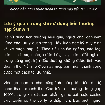
Hướng dẫn từng bước nhận thưởng nạp tiền tại Sunwin
Lưu ý quan trọng khi sử dụng tiền thưởng
nạp Sunwin
Để sử dụng tiền thưởng hiệu quả, người chơi cần nắm
vững các lưu ý quan trọng. Hãy luôn đọc kỹ quy định
về vé cược hợp lệ. Theo tiêu chuẩn ngành, các loại
cược như cược hòa, cược hủy, hay cược đối nghịch
trong cùng một trận đấu thường không được tính vào
doanh thu. Nắm rõ điều này giúp bạn hoàn thành vòng
cược một cách tối ưu nhất.
Việc lựa chọn trò chơi cũng ảnh hưởng lớn đến tốc độ
hoàn thành doanh thu. Các trò slot thường đóng góp
100%, trong khi các sản phẩm game bài hoặc casino
trực tuyến có thể có tỷ lệ thấp hơn. Đặc biệt, người