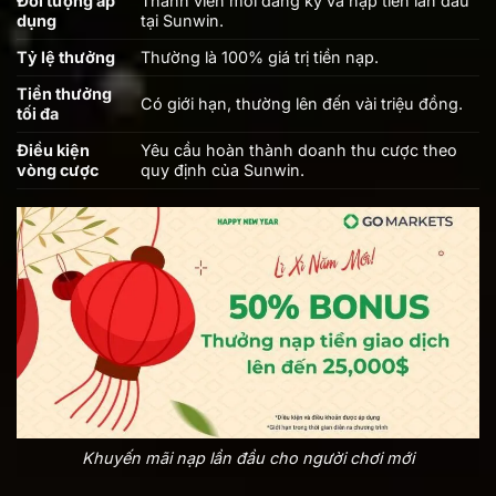
Đối tượng áp
Thành viên mới đăng ký và nạp tiền lần đầu
dụng
tại Sunwin.
Tỷ lệ thưởng
Thường là 100% giá trị tiền nạp.
Tiền thưởng
Có giới hạn, thường lên đến vài triệu đồng.
tối đa
Điều kiện
Yêu cầu hoàn thành doanh thu cược theo
vòng cược
quy định của Sunwin.
Khuyến mãi nạp lần đầu cho người chơi mới