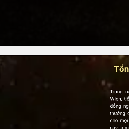
Bỏ
qua
nội
dung
Tổn
Trong n
Wien, ti
đồng ngư
thưởng c
cho mọi 
này là m