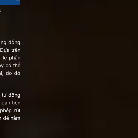
i
ộng đồng
 Dựa trên
ỷ lệ phần
ày có thể
i, do đó
t tự động
hoản tiền
phép rút
in để nắm