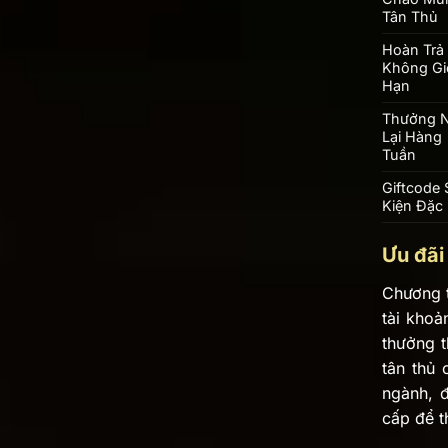
Tân Thủ
Hoàn Trả
Không Gi
Hạn
Thưởng 
Lại Hàng
Tuần
Giftcode 
Kiện Đặc 
Ưu đãi
Chương t
tài khoả
thưởng t
tân thủ
ngành, 
cấp để t