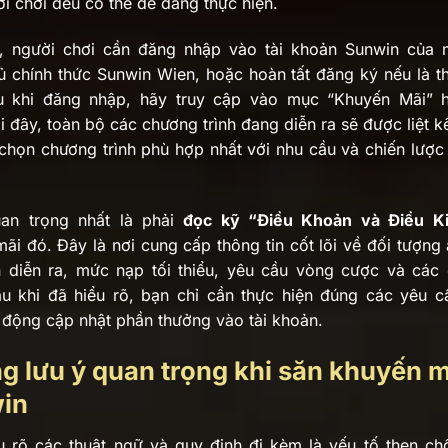
i chơi đều có thể dễ dàng thực hiện.
n, người chơi cần đăng nhập vào tài khoản Sunwin của 
ủ chính thức Sunwin Wien, hoặc hoàn tất đăng ký nếu là t
u khi đăng nhập, hãy truy cập vào mục “Khuyến Mãi” 
ại đây, toàn bộ các chương trình đang diễn ra sẽ được liệt k
chọn chương trình phù hợp nhất với nhu cầu và chiến lược
an trọng nhất là phải
đọc kỹ “Điều Khoản và Điều K
ãi đó. Đây là nơi cung cấp thông tin cốt lõi về đối tượng
n diễn ra, mức nạp tối thiểu, yêu cầu vòng cược và các
au khi đã hiểu rõ, bạn chỉ cần thực hiện đúng các yêu c
 động cập nhật phần thưởng vào tài khoản.
 lưu ý quan trọng khi săn khuyến m
in
u rõ các thuật ngữ và quy định đi kèm là yếu tố then ch