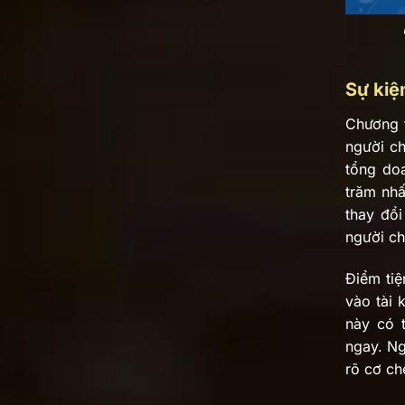
Sự kiệ
Chương 
người ch
tổng doa
trăm nhấ
thay đổ
người ch
Điểm tiệ
vào tài 
này có 
ngay. Ng
rõ cơ ch