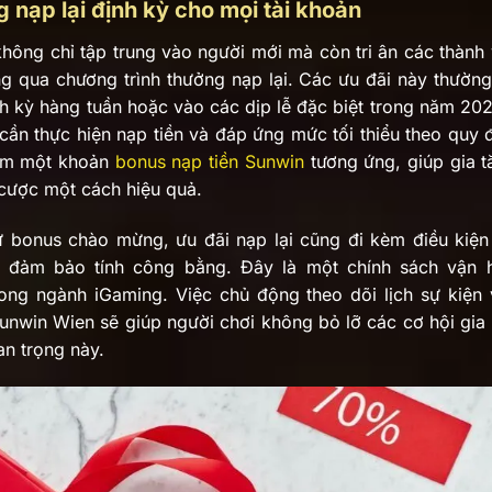
 nạp lại định kỳ cho mọi tài khoản
hông chỉ tập trung vào người mới mà còn tri ân các thành 
g qua chương trình thưởng nạp lại. Các ưu đãi này thườn
h kỳ hàng tuần hoặc vào các dịp lễ đặc biệt trong năm 20
 cần thực hiện nạp tiền và đáp ứng mức tối thiểu theo quy đ
êm một khoản
bonus nạp tiền Sunwin
tương ứng, giúp gia 
cược một cách hiệu quả.
ự bonus chào mừng, ưu đãi nạp lại cũng đi kèm điều kiện
 đảm bảo tính công bằng. Đây là một chính sách vận h
ong ngành iGaming. Việc chủ động theo dõi lịch sự kiện
unwin Wien sẽ giúp người chơi không bỏ lỡ các cơ hội gia
n trọng này.