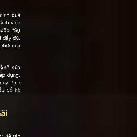
mình qua
hành viên
hoặc “Sự
ê đầy đủ.
 chơi của
iện”
của
 áp dụng,
 quy định
ầu để hệ
ãi
ốt để tận