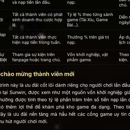
và nạp tiền lần đầu.
nạp.
chủ.
Tất cả thành viên có phát
Tỷ lệ % theo từng sảnh
Diễn 
ới
sinh doanh thu cược hợp
game (Tài Xỉu, Game
ngày/
lệ.
Bài…).
Nạp
Tất cả thành viên thực
Thưởng % trên giá trị
Áp d
hiện nạp tiền trong tuần.
nạp.
lịch 
Sự
Tham gia sự kiện trên
Vốn khởi nghiệp, vật
Theo
Biệt
fanpage hoặc trang chủ.
phẩm game.
kiện.
 chào mừng thành viên mới
rình này là ưu đãi cốt lõi dành riêng cho người chơi lần đầ
n tại Sunwin, được xem như một nguồn vốn khởi nghiệp giá 
hường được tính theo tỷ lệ phần trăm trên số tiền nạp lần 
 có thêm lợi thế để khám phá kho game đa dạng. Theo ti
đây là ưu đãi nền tảng mà hầu hết các cổng game uy tín 
hu hút người chơi mới.